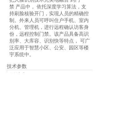
禁
产品中，
依托深度学习算法，支
持
刷脸核验开门，实现人员的精确控
制。外来人员可呼叫住户手机、室内
分机、管理机，进行远程确认访客身
份，远程控制门禁。该产品具备高识
别率、大库容、识别快等特点
，
可广
泛
应用于智慧小区、公安、园区等楼
宇系统中。
技术参数
解锁方式
卡片类型
用户数量
通讯方式
安装方式
工作环境
产品尺寸