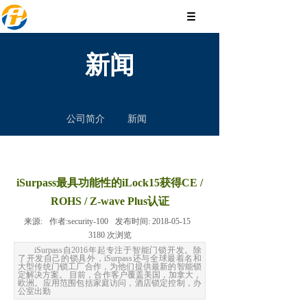
新闻
公司简介
新闻
iSurpass最具功能性的iLock15获得CE /
ROHS / Z-wave Plus认证
来源:
作者:
security-100
发布时间:
2018-05-15
3180
次浏览
iSurpass自2016年起专注于智能门锁开发。除
了开发自己的锁具外，iSurpass还与全球最着名和
大型传统门锁工厂合作，为他们提供最新的智能锁
定解决方案。 目前，合作客户覆盖美国，加拿大，
欧洲。应用范围包括家庭访问，酒店锁定控制，办
公室出勤