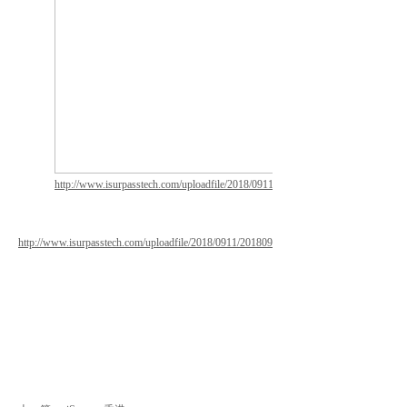
http://www.isurpasstech.com/uploadfile/2018/0911/20180911115404377.pdf
http://www.isurpasstech.com/uploadfile/2018/0911/20180911115408207.pdf