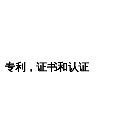
专利，证书和认证