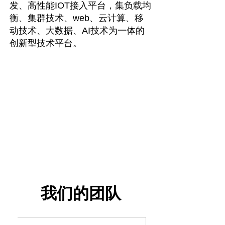
发、高性能IOT接入平台，集负载均
衡、集群技术、web、云计算、移
动技术、大数据、AI技术为一体的
创新型技术平台。
我们的团队