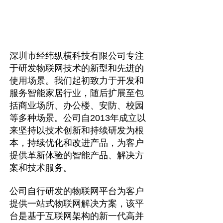
深圳市经纬纵横科技有限公司专注
于研发物联网技术的
新型和先进的
使用场景
。我们起初致力于开发和
服务智能家居行业，随后扩展至包
括商业场所、办公楼、安防、校园
等多种场景。
公司自2013年成立以
来坚持以技术创新和持续研发为根
本，持续优化和改进产品，为客户
提供革新体验的智能产品、解决方
案和技术服务。
公司自行研发的物联网平台为客户
提供一站式物联网解决方案，该平
台是基于互联网架构的新一代高并