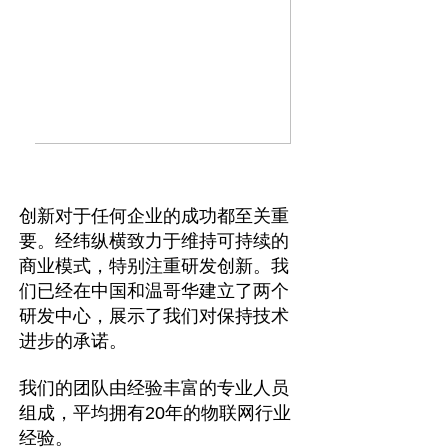
创新对于任何企业的成功都至关重
要。经纬纵横致力于维持可持续的
商业模式，特别注重研发创新。我
们已经在中国和温哥华建立了两个
研发中心，展示了我们对保持技术
进步的承诺。
我们的团队由经验丰富的专业人员
组成，
平均
拥有20年的
物联网行业
经验。